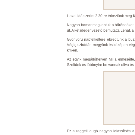
Hazai idő szerint 2:30-re érkeztünk meg
K
Nagyon hamar megkaptuk a bőröndöket és 
út. A két idegenvezető bemutatta Lénát, a h
Gyönyörű napfelkeltére ébredtünk a busz
Végig sztrádán megyünk és középen végig
km-en.
Az egyik megállóhelyen Milla elmesélt
Szelídek és többnyire be vannak oltva és i
Ez a reggeli dugó nagyon lelassította 