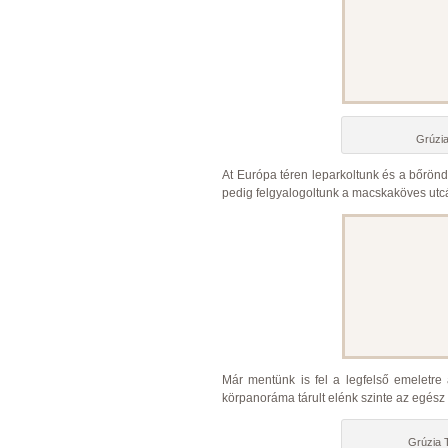
Grúzia
At Európa téren leparkoltunk és a bőröndö
pedig felgyalogoltunk a macskaköves utc
Már mentünk is fel a legfelső emeletre 
körpanoráma tárult elénk szinte az egész 
Grúzia T