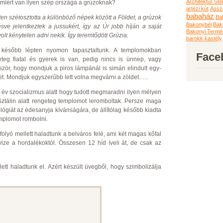
Architektur Ste
 miért van ilyen szép országa a grúzoknak?
artézi kút
Assz
babaház
ten szétosztotta a különböző népek között a Földet, a grúzok
Ba
Bakonybél
Bak
ve jelentkeztek a jussukért, így az Úr jobb híján a saját
Bakonyi Term
lt kénytelen adni nekik. Így teremtődött Grúzia.
barokk kastély
később lépten nyomon tapasztaltunk. A templomokban
Face
teg fiatal és gyerek is van, pedig nincs is ünnep, vagy
bször, hogy mondjuk a piros lámpánál is simán elindult egy-
tet. Mondjuk egyszerűbb lett volna megvárni a zöldet…..
év szocializmus alatt hogy tudott megmaradni ilyen mélyen
ztálin alatt rengeteg templomot leromboltak. Persze maga
eológiát az édesanyja kívánságára, de állítólag később kiadta
mplomot rombolni.
folyó mellett haladtunk a belváros felé, ami két magas kőfal
ize a hordalékoktól. Összesen 12 híd íveli át, de csak az
ett haladtunk el. Azért készült üvegből, hogy szimbolizálja