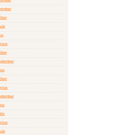
cember
vember
óber
uár
ius
rcius
óber
eptember
jus
óber
rcius
eptember
ius
lis
rcius
uár