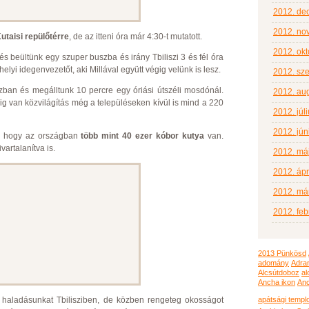
2012. de
2012. no
utaisi repülőtérre
, de az itteni óra már 4:30-t mutatott.
2012. okt
beültünk egy szuper buszba és irány Tbiliszi 3 és fél óra
elyi idegenvezetőt, aki Millával együtt végig velünk is lesz.
2012. sz
ban és megálltunk 10 percre egy óriási útszéli mosdónál.
2012. au
 van közvilágítás még a településeken kívül is mind a 220
2012. júl
2012. jún
e, hogy az országban
több mint 40 ezer kóbor kutya
van.
vartalanítva is.
2012. má
2012. ápri
2012. má
2012. feb
2013 Pünkösd
adomány
Adran
Alcsútdoboz
al
Ancha ikon
Anc
a haladásunkat Tbilisziben, de közben rengeteg okosságot
apátsági temp