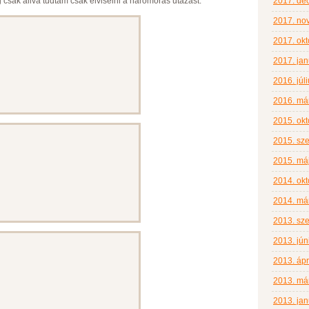
 csak állva tudtam csak elviselni a háromórás utazást.
2017. de
2017. no
2017. okt
2017. jan
2016. júl
2016. má
2015. okt
2015. sz
2015. má
2014. okt
2014. má
2013. sz
2013. jún
2013. ápri
2013. má
2013. jan