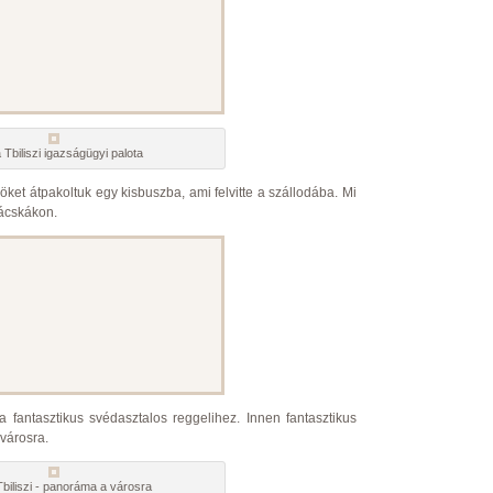
 Tbiliszi igazságügyi palota
ket átpakoltuk egy kisbuszba, ami felvitte a szállodába. Mi
ácskákon.
a fantasztikus svédasztalos reggelihez. Innen fantasztikus
városra.
biliszi - panoráma a városra