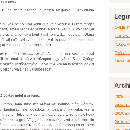
erezte meg.
k ki, de szinte azonnal a frissen megalakult Szovjetunió
Legu
súlyos belpolitikai konfliktus keletkezett a Fekete-tenger
ÖRMÉNY
ött, amely rengeteg ember életébe került. A volt szovjet
 grúz államelnök a konfliktust nem tudta megoldani. Utána
GRÚZIA 
z új államfő, aki szintén nem volt képes rendet teremteni,
IGAZ-E 
g új és modern épület keletkezett.
Első vác
evezett „
öt keresztes zászló
„. A legtöbb nép zászlaja sokat
itt is, mert a zászló közepén egy vörös Szent-György
Márai Sá
z ország védőszentjére utalva. A 4 kisebb kereszttel együtt
i, bizonyítva a nép vallásosságát.
Arch
22:50-kor indul a gépünk.
2025. feb
korán, több mint két órával az indulás előtt kiértünk.
2024. okt
 Ljudmilát, aki kiosztotta a beszálló kártyákat és a
2019. ápri
 mindenen túlvoltunk és a 14. kapuhoz értünk, kiírtak, hogy
s érkezett a gép. Végig néztük a személyzet cserét, kerozin
2019. má
előtt el is indultunk. Nem féltem, de az álmosságom ellenére